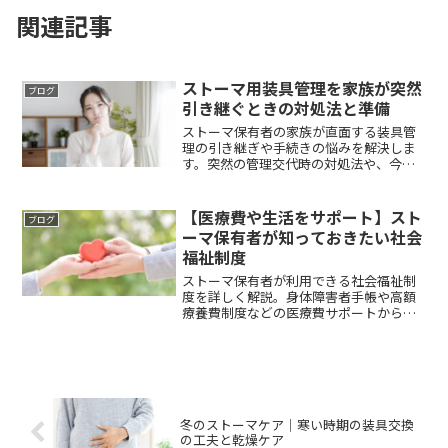
関連記事
ストーマ用装具管理を家族が突然
ブログ
引き継ぐときの対処法と準備
ストーマ保有者の家族が直面する装具管
理の引き継ぎや手続きの悩みを解決しま
す。突然の管理交代時の対処法や、今す
ぐ取り組める事前準備についても解説し
ます。家族での情報共有や相談先の確保
方法もご紹介。
【医療費や生活をサポート】スト
ブログ
ーマ保有者が知っておきたい社会
福祉制度
ストーマ保有者が利用できる社会福祉制
度を詳しく解説。身体障害者手帳や高額
療養費制度などの医療費サポートから、
障害年金や就労支援まで、申請方法とと
もにわかりやすく紹介します。
冬のストーマケア｜寒い時期の装具交換
の工夫と乾燥ケア